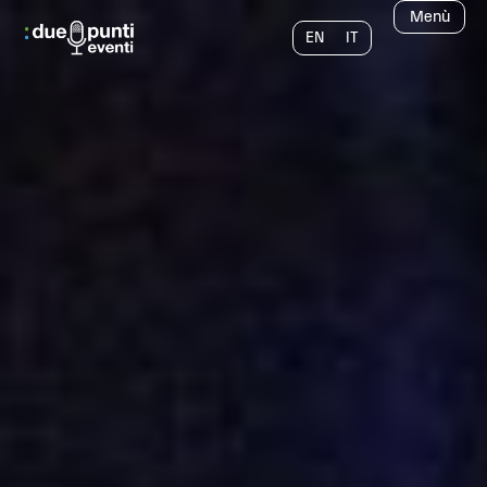
Menù
EN
IT