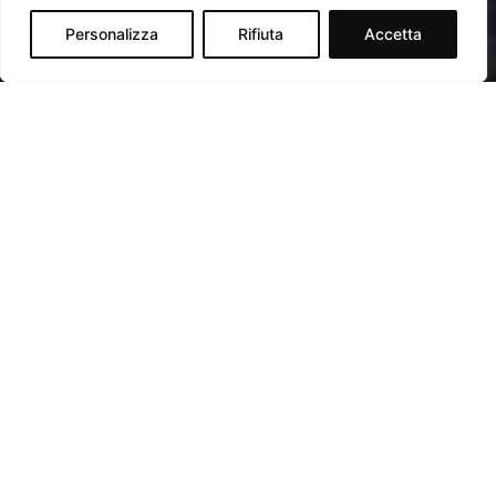
Personalizza
Rifiuta
Accetta
La Città di Asiago è il centro principale
dell’Altopiano dei Sette Comuni, una delle
località di montagna più conosciute in Italia.
Asiago Live è il festival estivo organizzato in
Piazza Carli, nel centro storico della città, che
da dieci anni ospita sul palcoscenico artisti
nazionali ed internazionali. Organizzato da
DuePunti Eventi in collaborazione con il Comune
di Asiago.